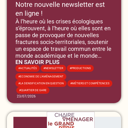
Notre nouvelle newsletter est
en ligne !
À l’heure où les crises écologiques
s’éprouvent, à l’heure où elles sont en
passe de provoquer de nouvelles
fractures socio-territoriales, soutenir
un espace de travail commun entre le
monde académique et le monde
EN SAVOIR PLUS
opérationnel ne devrait pas apparaitre
,
,
comme un choix risqué, voire comme
ACTUALITÉS
NEWSLETTER
PRODUCTIONS
un acte à contre-courant, mais bien
,
ECONOMIE DE L'AMÉNAGEMENT
comme un véritable investissement
,
LA DENSIFICATION EN QUESTION
MÉTIERS ET COMPÉTENCES
stratégique...
,
QUARTIER DE GARE
23/07/2026