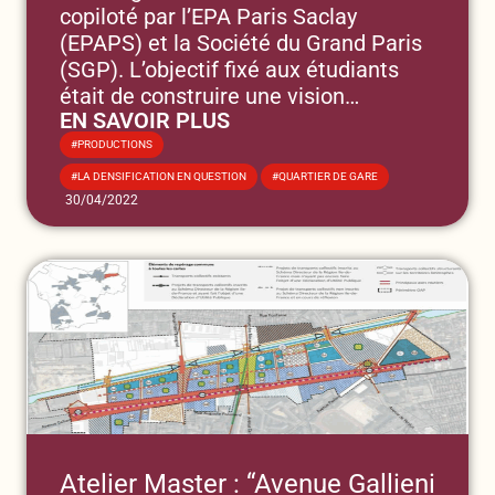
ceux qui étudient sur le
copiloté par l’EPA Paris Saclay
territoire de Paris-Saclay “
(EPAPS) et la Société du Grand Paris
(SGP). L’objectif fixé aux étudiants
était de construire une vision
EN SAVOIR PLUS
prospective sur les mobilités
domicile-travail et domicile-études du
PRODUCTIONS
plateau de Saclay avant et après
,
LA DENSIFICATION EN QUESTION
QUARTIER DE GARE
l’arrivée de la ligne 18 du Grand Paris
30/04/2022
Express. Ce travail devait s’inscrire
dans les enjeux contemporains tels
que la mutation du rapport au travail
ou la décarbonation des mobilités.
Atelier Master : “Avenue Gallieni