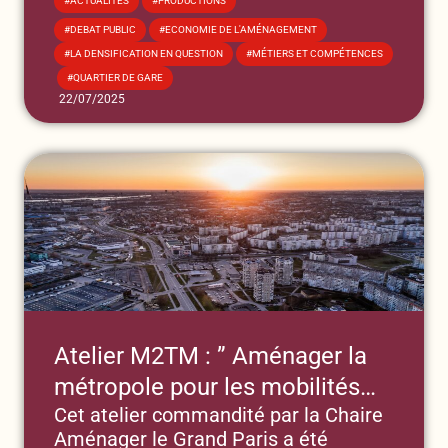
,
ACTUALITÉS
PRODUCTIONS
,
,
DEBAT PUBLIC
ECONOMIE DE L'AMÉNAGEMENT
,
LA DENSIFICATION EN QUESTION
MÉTIERS ET COMPÉTENCES
,
QUARTIER DE GARE
22/07/2025
Atelier M2TM : ” Aménager la
métropole pour les mobilités
Cet atelier commandité par la Chaire
domicile-travail et de celles et
Aménager le Grand Paris a été