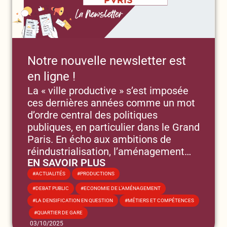
Notre nouvelle newsletter est
en ligne !
La « ville productive » s’est imposée
ces dernières années comme un mot
d’ordre central des politiques
publiques, en particulier dans le Grand
Paris. En écho aux ambitions de
réindustrialisation, l’aménagement
EN SAVOIR PLUS
est aujourd’hui largement mobilisé
,
pour contribuer au développement
ACTUALITÉS
PRODUCTIONS
des activités économiques sur les
,
,
DEBAT PUBLIC
ECONOMIE DE L'AMÉNAGEMENT
territoires.
,
LA DENSIFICATION EN QUESTION
MÉTIERS ET COMPÉTENCES
,
QUARTIER DE GARE
03/10/2025