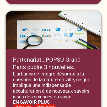
Partenariat : POPSU Grand
Paris publie 3 nouvelles
L’urbanisme intègre désormais la
synthèses qui éclairent sur les
question de la nature en ville, ce qui
transitions métropolitaines du
implique une indispensable
Grand Paris
acculturation à de nouveaux savoirs
issus des sciences du vivant...
EN SAVOIR PLUS