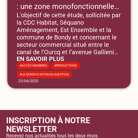
: une zone monofonctionnelle
L'objectif de cette étude, sollicitée par
en mutation”
la CDC Habitat, Séquano
Aménagement, Est Ensemble et la
commune de Bondy et concernant le
secteur commercial situé entre le
canal de l’Ourcq et l’avenue Gallieni
EN SAVOIR PLUS
(Ex-RN3) à Bondy dans le
,
département de la Seine-Saint-Denis
ACCÈS MEMBRES
PRODUCTIONS
est de comprendre dans quelles
LA DENSIFICATION EN QUESTION
conditions cette nouvelle population
25/04/2020
va pouvoir être accueillie dans ce site
riche de potentialités, mais marqué
par sa monofonctionnalité, sa
dépendance à l’automobile et de
fortes nuisances.
INSCRIPTION À NOTRE
NEWSLETTER
Recevez nos actualités tous les deux mois