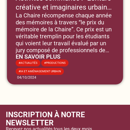
créative et imaginaires urbains
La Chaire récompense chaque année
des intelligences artificielles”
des mémoires à travers “le prix du
mémoire de la Chaire”. Ce prix est un
véritable tremplin pour les étudiants
qui voient leur travail évalué par un
jury composé de professionnels de
EN SAVOIR PLUS
l'aménagement, d'enseignants
,
chercheurs et aussi parfois de
ACTUALITÉS
PRODUCTIONS
collectivités. Cela leur procure un
IA ET AMÉNAGEMENT URBAIN
regard fin s'appuyant sur la réalité des
04/10/2024
différents points de vue.
INSCRIPTION À NOTRE
NEWSLETTER
Recevez nos actualités tous les deux mois